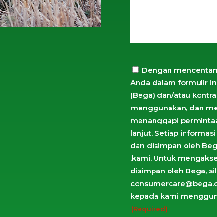
YYYY
Consent
Dengan mencentang 
Anda dalam formulir i
(Required)
(Bega) dan/atau kontr
menggunakan, dan mem
menanggapi perminta
lanjut. Setiap informa
dan disimpan oleh Beg
.kami. Untuk mengaks
disimpan oleh Bega, si
consumercare@bega.co
kepada kami menggun
(Required)