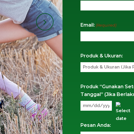
Email:
(Required)
Produk & Ukuran:
Produk “Gunakan Sete
Tanggal” (Jika Berlak
MM
slash
DD
Pesan Anda:
slash