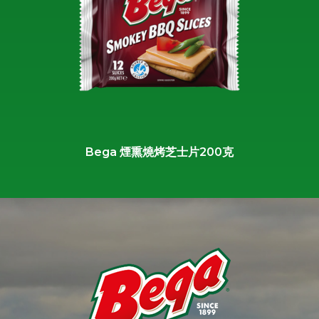
Bega 煙熏燒烤芝士片200克