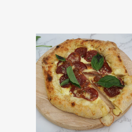
白汁意大利辣香腸芝心批薄餅
view