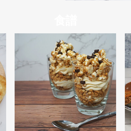
食譜
鹹爆谷芝士蛋糕甜品罐
view