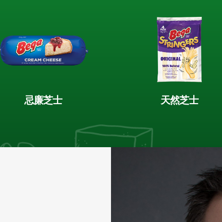
忌廉芝士
天然芝士