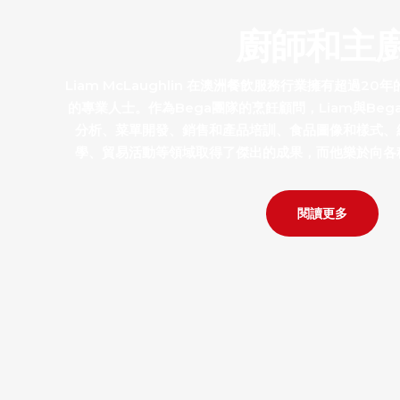
廚師和主
Liam McLaughlin 在澳洲餐飲服務行業擁有超過
的專業人士。作為Bega團隊的烹飪顧問，Liam與Be
分析、菜單開發、銷售和產品培訓、食品圖像和樣式、
學、貿易活動等領域取得了傑出的成果，而他樂於向各
閱讀更多