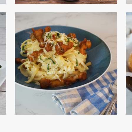
芝士醬鹹蛋蘑菇意大利麵
view