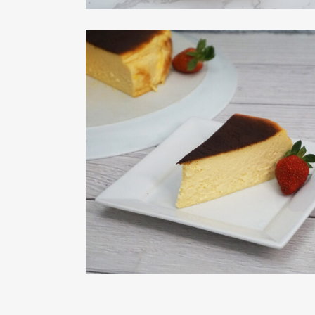
巴斯克焦香芝士蛋糕
view