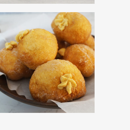
鹹焦糖與芝士甜甜圈
view