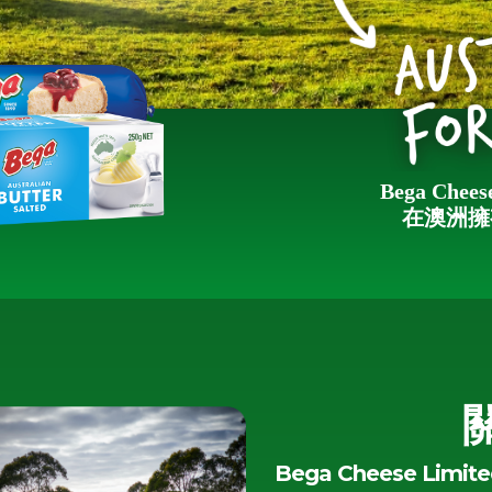
Bega Che
在澳洲擁
Bega Cheese L